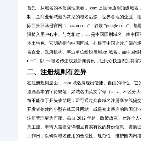
首先，从域名的本质属性来看，.com 是国际通用顶级域
制，是商业领域最为常见的域名后缀，世界各地的企业、
际巨头亚马逊官网 “amazon.com”、谷歌 “google.
深植入用户心中。与之相对，.cn 是中国国别域名，由中
本土特色。它明确指向中国区域，扎根于中国这片广阔市场
名企业、政府机构、事业单位纷纷启用.cn 域名，如中国银行官网
t.cn”，以.cn 域名传递权威新闻资讯，让民众快速识别其
二、注册规则有差异
在注册规则层面，.com 域名展现出便捷、自由的特性。
遵循基本的字符规范，如域名由英文字母（a - z，不区分大小
符不能位于开头或结尾，即可通过众多域名注册商在线提
开发者创建的小型在线工具网站，或是初出茅庐的跨国创业公司
注册管理更为严谨。虽自 2012 年起，政策放宽，允许
为主流。申请人需提交详细且真实有效的身份信息、资质证明等
工作日，以确保域名使用的合法性、规范性，维护国内网络