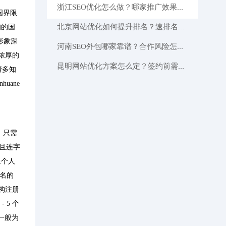
浙江SEO优化怎么做？哪家推广效果好？这里有答案
国界限
知的国
北京网站优化如何提升排名？速排名风险大吗需注意？这里有答案！
牌形象深
河南SEO外包哪家靠谱？合作风险怎么规避？老司机教你几招
浓厚的
昆明网站优化方案怎么定？签约前需注意哪些套路？老司机为你揭秘
诸多知
uane
，只需
，且连字
像个人
域名的
构注册
5 个
一般为