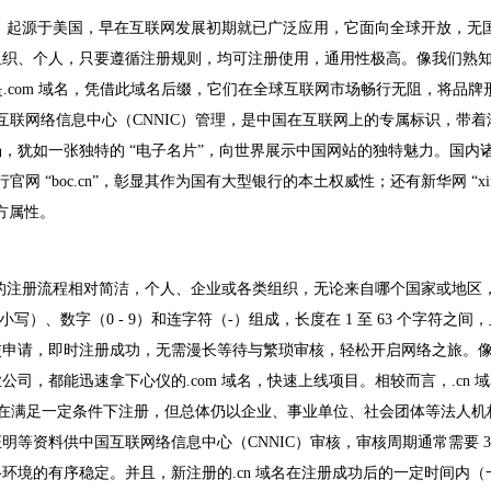
名，起源于美国，早在互联网发展初期就已广泛应用，它面向全球开放，无
组织、个人，只要遵循注册规则，均可注册使用，通用性极高。像我们熟
com”，都是.com 域名，凭借此域名后缀，它们在全球互联网市场畅行无阻，将品
国互联网络信息中心（CNNIC）管理，是中国在互联网上的专属标识，带着
，犹如一张独特的 “电子名片”，向世界展示中国网站的独特魅力。国内
 “boc.cn”，彰显其作为国有大型银行的本土权威性；还有新华网 “xinh
官方属性。
它的注册流程相对简洁，个人、企业或各类组织，无论来自哪个国家或地区
写）、数字（0 - 9）和连字符（-）组成，长度在 1 至 63 个字符之间
交申请，即时注册成功，无需漫长等待与繁琐审核，轻松开启网络之旅。
，都能迅速拿下心仪的.com 域名，快速上线项目。相较而言，.cn 
个人在满足一定条件下注册，但总体仍以企业、事业单位、社会团体等法人机
资料供中国互联网络信息中心（CNNIC）审核，审核周期通常需要 3 - 
环境的有序稳定。并且，新注册的.cn 域名在注册成功后的一定时间内（