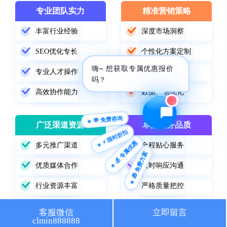
专业团队实力
精准营销策略
🔍 SEO优化
🎬 短视频
丰富行业经验
深度市场洞察
📍 GEO推广
⭐️ 精准客资
SEO优化专长
个性化方案定制
嗨~ 想获取专属优惠报价
📢 信息流
✏️ 其他
专业人才操作
精准定位受众
吗？
高效协作能力
数据驱动优化
咨询内容
💬 免费咨询
广泛渠道资源
卓越服务品质
⚡ 限时折扣
💰 专属优惠
多元推广渠道
全程贴心服务
🎁 免费方案
获取最低报价
优质媒体合作
及时响应沟通
行业资源丰富
严格质量把控
精准渠道选择
持续跟踪改进
客服微信
立即留言
clmin888888