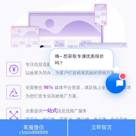
🔍 SEO优化
🎬 短视频
📍 GEO推广
⭐️ 精准客资
📢 信息流
✏️ 其他
咨询内容
嗨~ 想获取专属优惠报价
吗？
八年
专注信息流服务，拥有
信息流推广经验。
以效果为导向，为客户打造精准高效的营销方案。
98%
全面整合
媒体平台资源，满足线上全方位推广需求
获取最低报价
为您打造专业高效推广方案。
一站式
全案提供
信息流推广服务
搭平台、投广告、获客户、建口碑、推品牌，专业高效。
客服微信
立即留言
clmin888888
精准
致力于
信息流推广，有效投放