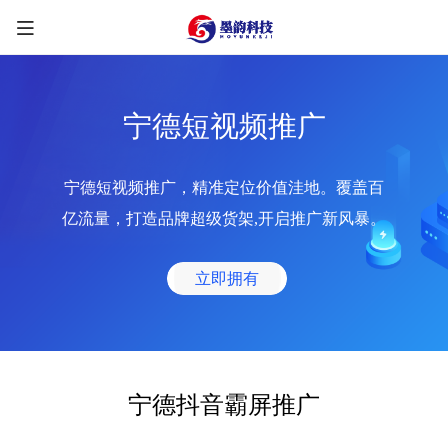
宁德短视频推广
宁德短视频推广，精准定位价值洼地。覆盖百
限时优惠咨询中
亿流量，打造品牌超级货架,开启推广新风暴。
您的称呼
*
立即拥有
联系方式
*
手机号
微信
QQ
TG
宁德抖音霸屏推广
需求类型
*