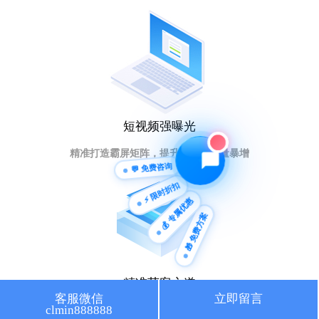
🔍 SEO优化
🎬 短视频
📍 GEO推广
⭐️ 精准客资
📢 信息流
✏️ 其他
短视频强曝光
咨询内容
精准打造霸屏矩阵，提升排名引流量暴增
💬 免费咨询
⚡ 限时折扣
💰 专属优惠
🎁 免费方案
获取最低报价
精准获客之道
客服微信
立即留言
clmin888888
人工智能大数据，获取意向客户秘籍