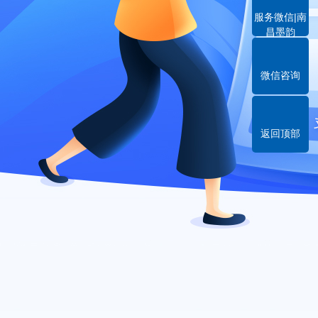
服务微信|南
昌墨韵
微信咨询
返回顶部