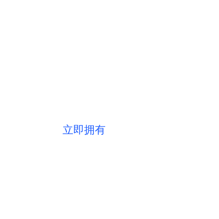
湖州短视频推广，精准定位价值洼
覆盖百亿流量，打造品牌超级货架
开启推广新风暴
立即拥有