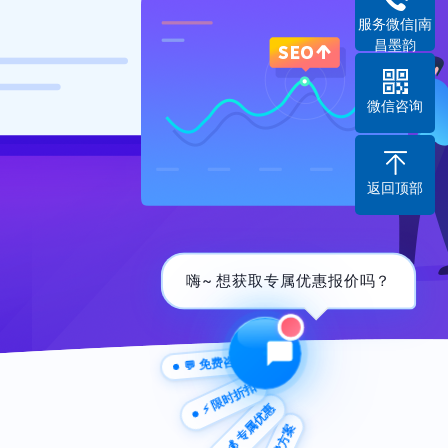
服务微信|南
昌墨韵
微信咨询
返回顶部
嗨~ 想获取专属优惠报价吗？
💬 免费咨询
⚡ 限时折扣
💰 专属优惠