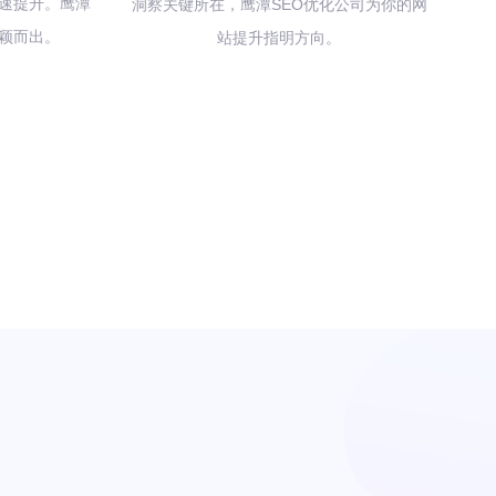
速提升。鹰潭
洞察关键所在，鹰潭SEO优化公司为你的网
脱颖而出。
站提升指明方向。