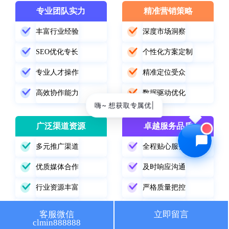
专业团队实力
精准营销策略
🔍 SEO优化
🎬 短视频
丰富行业经验
深度市场洞察
📍 GEO推广
⭐️ 精准客资
SEO优化专长
个性化方案定制
📢 信息流
✏️ 其他
专业人才操作
精准定位受众
高效协作能力
数据驱动优化
咨询内容
嗨~ 想获取专|
广泛渠道资源
卓越服务品质
多元推广渠道
全程贴心服务
获取最低报价
优质媒体合作
及时响应沟通
行业资源丰富
严格质量把控
精准渠道选择
持续跟踪改进
客服微信
立即留言
clmin888888