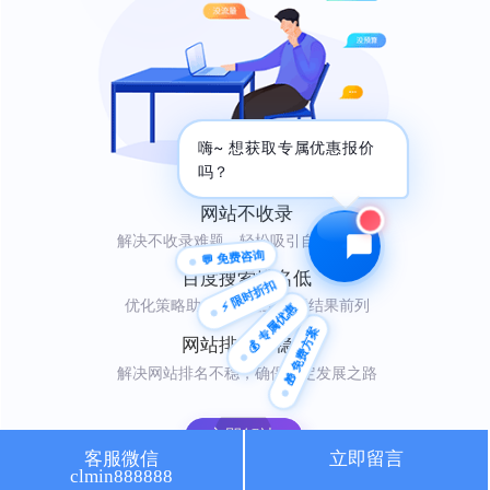
🔍 SEO优化
🎬 短视频
📍 GEO推广
⭐️ 精准客资
嗨~ 想获取专属优惠报价
📢 信息流
✏️ 其他
吗？
咨询内容
网站不收录
解决不收录难题，轻松吸引自然访问者
💬 免费咨询
百度搜索排名低
⚡ 限时折扣
优化策略助你快速登上搜索结果前列
💰 专属优惠
🎁 免费方案
获取最低报价
网站排名不稳定
解决网站排名不稳，确保稳定发展之路
立即解决
客服微信
立即留言
clmin888888