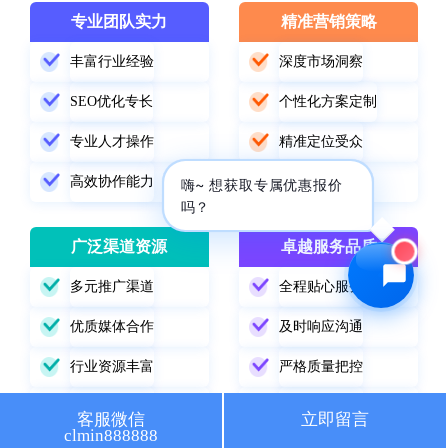
专业团队实力
精准营销策略
🔍 SEO优化
🎬 短视频
丰富行业经验
深度市场洞察
📍 GEO推广
⭐️ 精准客资
SEO优化专长
个性化方案定制
📢 信息流
✏️ 其他
专业人才操作
精准定位受众
高效协作能力
数据驱动优化
咨询内容
嗨~ 想获取专属优惠报价
吗？
广泛渠道资源
卓越服务品质
多元推广渠道
全程贴心服务
获取最低报价
优质媒体合作
及时响应沟通
行业资源丰富
严格质量把控
精准渠道选择
持续跟踪改进
客服微信
立即留言
clmin888888