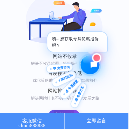
🔍 SEO优化
🎬 短视频
📍 GEO推广
⭐️ 精准客资
嗨~ 想获取专属优惠报价
📢 信息流
✏️ 其他
吗？
咨询内容
网站不收录
解决不收录难题，轻松吸引自然访问者
💬 免费咨询
百度搜索排名低
⚡ 限时折扣
优化策略助你快速登上搜索结果前列
💰 专属优惠
🎁 免费方案
获取最低报价
网站排名不稳定
解决网站排名不稳，确保稳定发展之路
立即解决
客服微信
立即留言
clmin888888