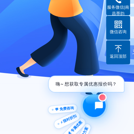
服务微信|南
昌墨韵
微信咨询
返回顶部
嗨~ 想获取专属优惠报价吗？
💬 免费咨询
⚡ 限时折扣
💰 专属优惠