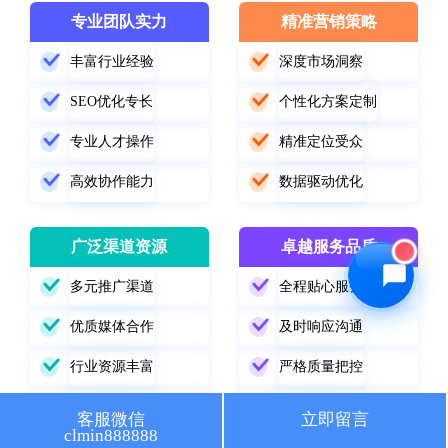
专业团队实力
精准营销策略
🔍 SEO优化
🎬 短视频
丰富行业经验
深度市场洞察
📍 GEO推广
⭐️ 精准客资
SEO优化专长
个性化方案定制
📢 信息流
✏️ 其他
专业人才操作
精准定位受众
高效协作能力
数据驱动优化
咨询内容
广泛渠道资源
卓越服务品质
多元推广渠道
全程贴心服务
获取最低报价
优质媒体合作
及时响应沟通
行业资源丰富
严格质量把控
精准渠道选择
持续跟踪改进
客服微信
立即留言
clmin888888