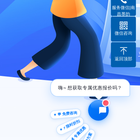
服务微信|南
昌墨韵
微信咨询
返回顶部
嗨~ 想获取专属|
💬 免费咨询
⚡ 限时折扣
💰 专属优惠