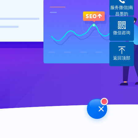
服务微信|南
昌墨韵
微信咨询
返回顶部