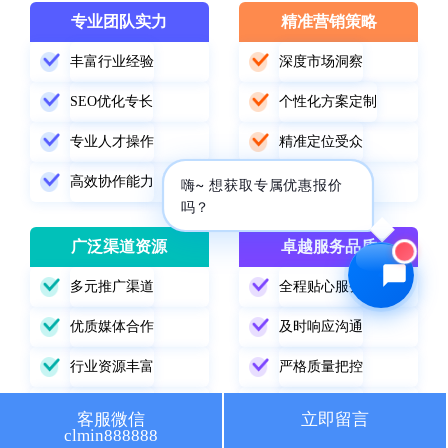
专业团队实力
精准营销策略
🔍 SEO优化
🎬 短视频
丰富行业经验
深度市场洞察
📍 GEO推广
⭐️ 精准客资
SEO优化专长
个性化方案定制
📢 信息流
✏️ 其他
专业人才操作
精准定位受众
高效协作能力
数据驱动优化
咨询内容
嗨~ 想获取专属优惠报价
吗？
广泛渠道资源
卓越服务品质
多元推广渠道
全程贴心服务
获取最低报价
优质媒体合作
及时响应沟通
行业资源丰富
严格质量把控
精准渠道选择
持续跟踪改进
客服微信
立即留言
clmin888888