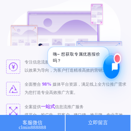
🔍 SEO优化
🎬 短视频
📍 GEO推广
⭐️ 精准客资
📢 信息流
✏️ 其他
咨询内容
嗨~ 想获取专属优惠报价
吗？
八年
专注信息流服务，拥有
信息流推广经验。
以效果为导向，为客户打造精准高效的营销方案。
98%
全面整合
媒体平台资源，满足线上全方位推广需求
获取最低报价
为您打造专业高效推广方案。
一站式
全案提供
信息流推广服务
搭平台、投广告、获客户、建口碑、推品牌，专业高效。
客服微信
立即留言
clmin888888
精准
致力于
信息流推广，有效投放