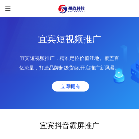
宜宾短视频推广
宜宾短视频推广，精准定位价值洼地。覆盖百
限时优惠咨询中
亿流量，打造品牌超级货架,开启推广新风暴。
您的称呼
*
立即拥有
联系方式
*
手机号
微信
QQ
TG
宜宾抖音霸屏推广
需求类型
*