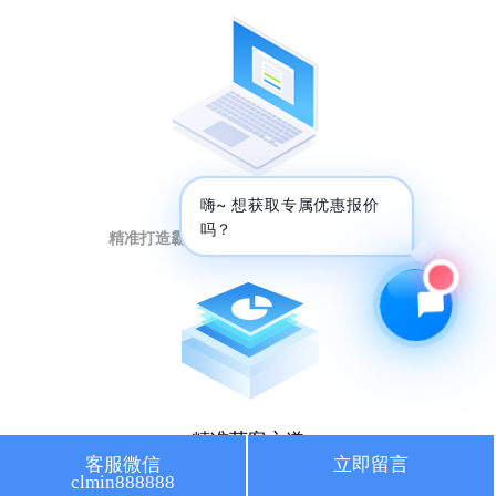
🔍 SEO优化
🎬 短视频
📍 GEO推广
⭐️ 精准客资
📢 信息流
✏️ 其他
短视频强曝光
咨询内容
嗨~ 想获取专属优惠报价
吗？
精准打造霸屏矩阵，提升排名引流量暴增
获取最低报价
精准获客之道
客服微信
立即留言
clmin888888
人工智能大数据，获取意向客户秘籍