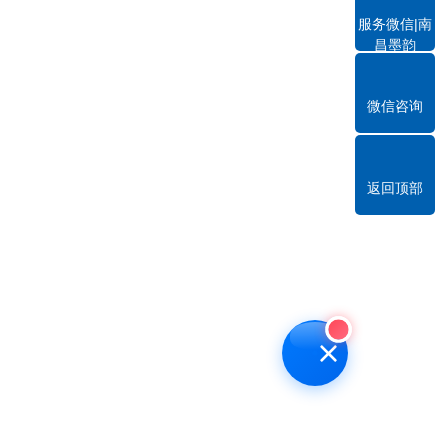
服务微信|南
昌墨韵
微信咨询
返回顶部