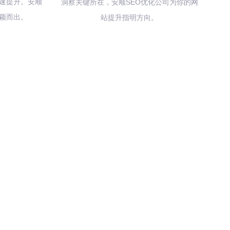
速提升。安顺
洞察关键所在，安顺SEO优化公司为你的网
脱颖而出。
站提升指明方向。