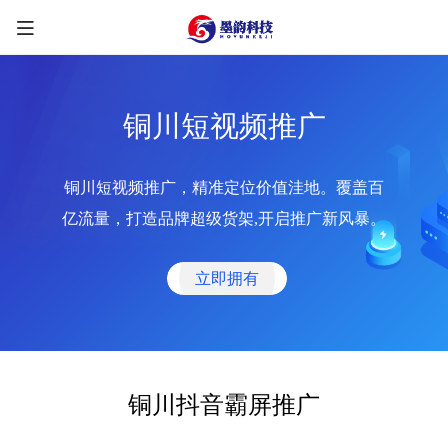
铜川短视频推广
铜川短视频推广，精准定位价值洼地。覆盖百
限时优惠咨询中
亿流量，打造品牌超级货架,开启推广新风暴。
您的称呼
*
立即拥有
联系方式
*
手机号
微信
QQ
TG
铜川抖音霸屏推广
需求类型
*