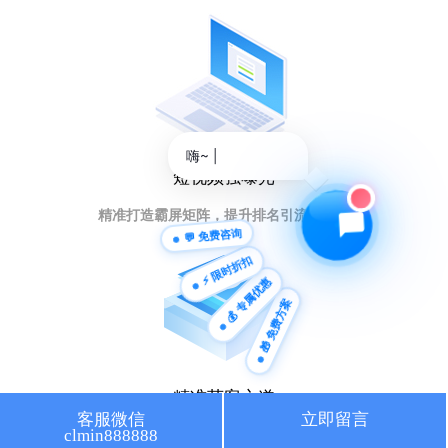
🔍 SEO优化
🎬 短视频
📍 GEO推广
⭐️ 精准客资
📢 信息流
✏️ 其他
嗨|
短视频强曝光
咨询内容
精准打造霸屏矩阵，提升排名引流量暴增
💬 免费咨询
⚡ 限时折扣
💰 专属优惠
🎁 免费方案
获取最低报价
精准获客之道
客服微信
立即留言
clmin888888
人工智能大数据，获取意向客户秘籍