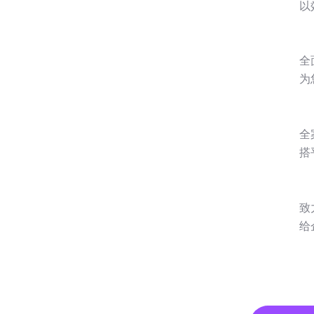
以
全
为
全
搭
致
给