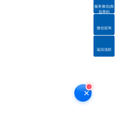
服务微信|南
昌墨韵
微信咨询
返回顶部