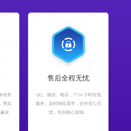
现
售后全程无忧
加倍努
QQ、微信、电话，7*24 小时在线
，用实
服务。及时响应需求，合作安心无
共赢未
忧，告别闹心烦恼。