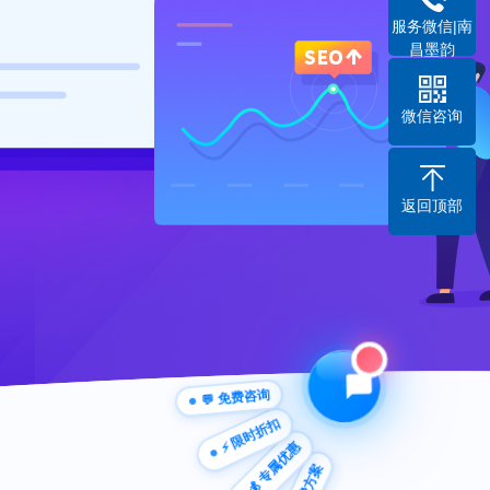
服务微信|南
昌墨韵
微信咨询
返回顶部