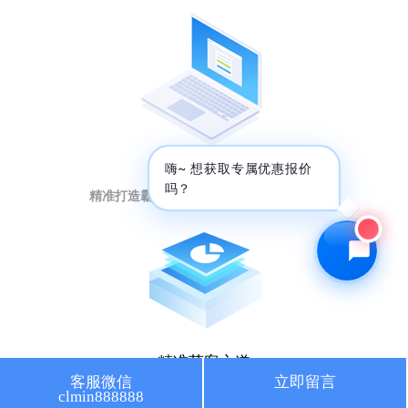
🔍 SEO优化
🎬 短视频
📍 GEO推广
⭐️ 精准客资
📢 信息流
✏️ 其他
短视频强曝光
咨询内容
嗨~ 想获取专属优惠报价
吗？
精准打造霸屏矩阵，提升排名引流量暴增
获取最低报价
精准获客之道
客服微信
立即留言
clmin888888
人工智能大数据，获取意向客户秘籍