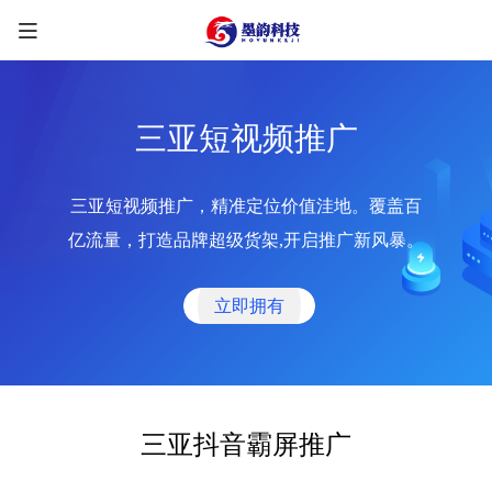
三亚短视频推广
三亚短视频推广，精准定位价值洼地。覆盖百
限时优惠咨询中
亿流量，打造品牌超级货架,开启推广新风暴。
您的称呼
*
立即拥有
联系方式
*
手机号
微信
QQ
TG
三亚抖音霸屏推广
需求类型
*