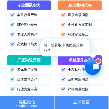
专业团队实力
精准营销策略
🔍 SEO优化
🎬 短视频
丰富行业经验
深度市场洞察
📍 GEO推广
⭐️ 精准客资
SEO优化专长
个性化方案定制
📢 信息流
✏️ 其他
专业人才操作
精准定位受众
高效协作能力
数据驱动优化
咨询内容
嗨~ 想获取专属优惠报价
吗？
广泛渠道资源
卓越服务品质
多元推广渠道
全程贴心服务
获取最低报价
优质媒体合作
及时响应沟通
行业资源丰富
严格质量把控
精准渠道选择
持续跟踪改进
客服微信
立即留言
clmin888888