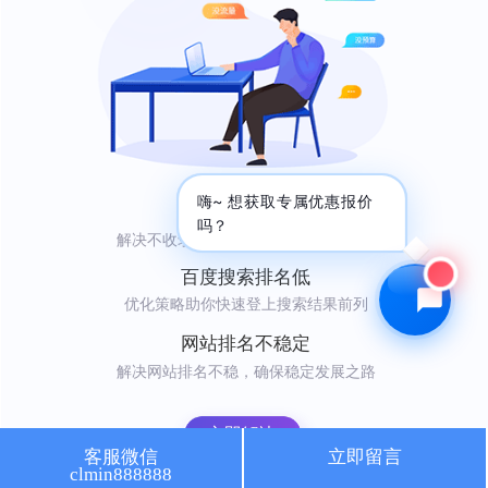
🔍 SEO优化
🎬 短视频
📍 GEO推广
⭐️ 精准客资
📢 信息流
✏️ 其他
咨询内容
嗨~ 想获取专属优惠报价
网站不收录
吗？
解决不收录难题，轻松吸引自然访问者
百度搜索排名低
优化策略助你快速登上搜索结果前列
获取最低报价
网站排名不稳定
解决网站排名不稳，确保稳定发展之路
立即解决
客服微信
立即留言
clmin888888