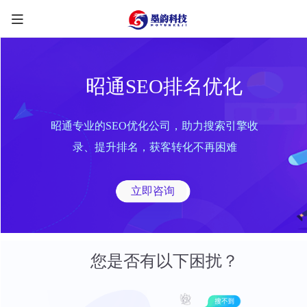
昭通SEO排名优化
昭通专业的SEO优化公司，助力搜索引擎收
限时优惠咨询中
录、提升排名，获客转化不再困难
您的称呼
*
立即咨询
联系方式
*
手机号
微信
QQ
TG
您是否有以下困扰？
需求类型
*