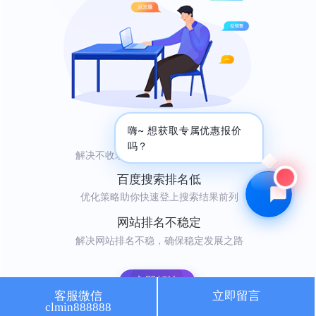
🔍 SEO优化
🎬 短视频
📍 GEO推广
⭐️ 精准客资
📢 信息流
✏️ 其他
咨询内容
嗨~ 想获取专属优惠报价
网站不收录
吗？
解决不收录难题，轻松吸引自然访问者
百度搜索排名低
优化策略助你快速登上搜索结果前列
获取最低报价
网站排名不稳定
解决网站排名不稳，确保稳定发展之路
立即解决
客服微信
立即留言
clmin888888