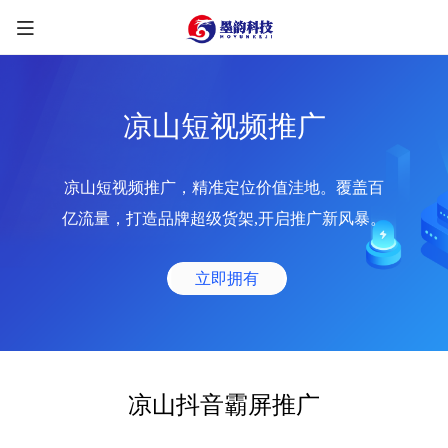
凉山短视频推广
凉山短视频推广，精准定位价值洼地。覆盖百
限时优惠咨询中
亿流量，打造品牌超级货架,开启推广新风暴。
您的称呼
*
立即拥有
联系方式
*
手机号
微信
QQ
TG
凉山抖音霸屏推广
需求类型
*