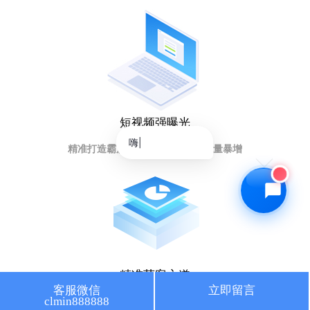
🔍 SEO优化
🎬 短视频
📍 GEO推广
⭐️ 精准客资
📢 信息流
✏️ 其他
短视频强曝光
咨询内容
|
精准打造霸屏矩阵，提升排名引流量暴增
获取最低报价
精准获客之道
客服微信
立即留言
clmin888888
人工智能大数据，获取意向客户秘籍