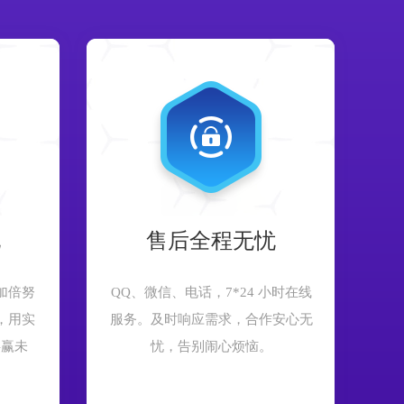
现
售后全程无忧
加倍努
QQ、微信、电话，7*24 小时在线
，用实
服务。及时响应需求，合作安心无
共赢未
忧，告别闹心烦恼。