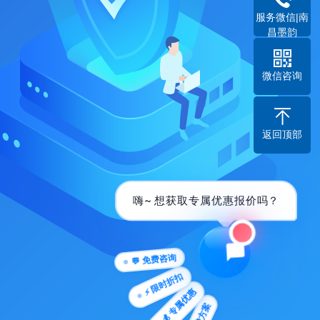
服务微信|南
昌墨韵
微信咨询
返回顶部
嗨~ 想获取专属优惠报价吗？
💬 免费咨询
⚡ 限时折扣
💰 专属优惠