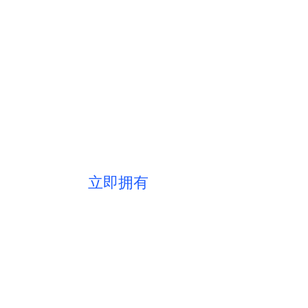
平顶山短视频推广，精准定位价值
覆盖百亿流量，打造品牌超级货架
开启推广新风暴
立即拥有