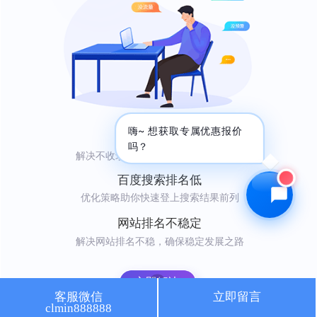
🔍 SEO优化
🎬 短视频
📍 GEO推广
⭐️ 精准客资
📢 信息流
✏️ 其他
咨询内容
嗨~ 想获取专属优惠报价
网站不收录
吗？
解决不收录难题，轻松吸引自然访问者
百度搜索排名低
优化策略助你快速登上搜索结果前列
获取最低报价
网站排名不稳定
解决网站排名不稳，确保稳定发展之路
立即解决
客服微信
立即留言
clmin888888