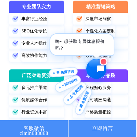
专业团队实力
精准营销策略
🔍 SEO优化
🎬 短视频
丰富行业经验
深度市场洞察
📍 GEO推广
⭐️ 精准客资
SEO优化专长
个性化方案定制
嗨~ 想获取专属优惠报价
📢 信息流
✏️ 其他
专业人才操作
精准定位受众
吗？
高效协作能力
数据驱动优化
咨询内容
💬 免费咨询
广泛渠道资源
卓越服务品质
⚡ 限时折扣
💰 专属优惠
多元推广渠道
全程贴心服务
🎁 免费方案
获取最低报价
优质媒体合作
及时响应沟通
行业资源丰富
严格质量把控
精准渠道选择
持续跟踪改进
客服微信
立即留言
clmin888888