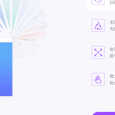
以
全
为
全
搭
致
给