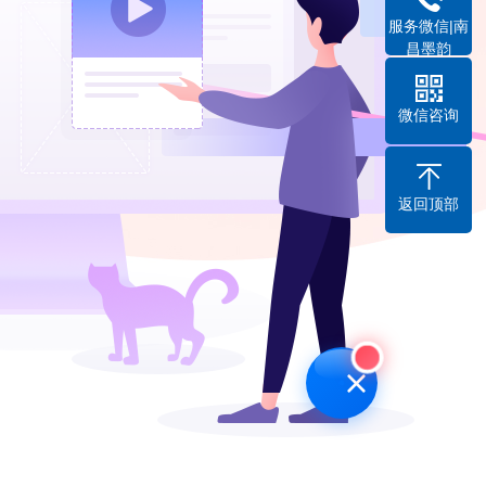
服务微信|南
昌墨韵
微信咨询
返回顶部