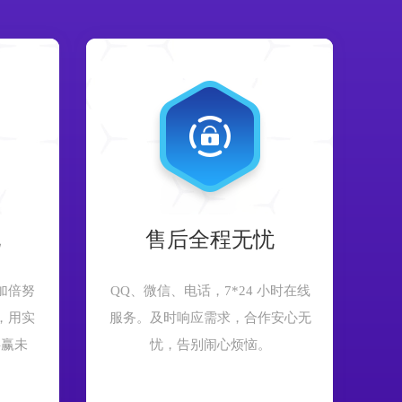
现
售后全程无忧
加倍努
QQ、微信、电话，7*24 小时在线
，用实
服务。及时响应需求，合作安心无
共赢未
忧，告别闹心烦恼。