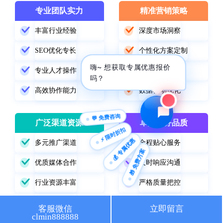
专业团队实力
精准营销策略
🔍 SEO优化
🎬 短视频
丰富行业经验
深度市场洞察
📍 GEO推广
⭐️ 精准客资
SEO优化专长
个性化方案定制
嗨~ 想获取专属优惠报价
📢 信息流
✏️ 其他
专业人才操作
精准定位受众
吗？
高效协作能力
数据驱动优化
咨询内容
💬 免费咨询
广泛渠道资源
卓越服务品质
⚡ 限时折扣
💰 专属优惠
多元推广渠道
全程贴心服务
🎁 免费方案
获取最低报价
优质媒体合作
及时响应沟通
行业资源丰富
严格质量把控
精准渠道选择
持续跟踪改进
客服微信
立即留言
clmin888888