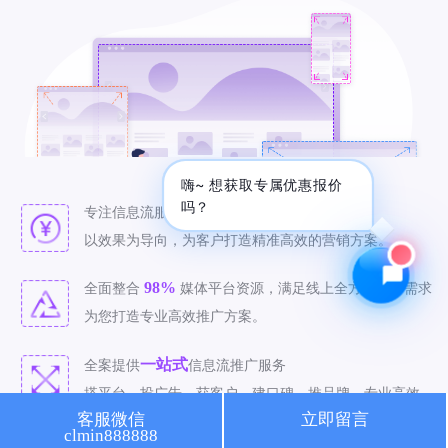
🔍 SEO优化
🎬 短视频
📍 GEO推广
⭐️ 精准客资
📢 信息流
✏️ 其他
咨询内容
嗨~ 想获取专属优惠报价
吗？
八年
专注信息流服务，拥有
信息流推广经验。
以效果为导向，为客户打造精准高效的营销方案。
98%
全面整合
媒体平台资源，满足线上全方位推广需求
获取最低报价
为您打造专业高效推广方案。
一站式
全案提供
信息流推广服务
搭平台、投广告、获客户、建口碑、推品牌，专业高效。
客服微信
立即留言
clmin888888
精准
致力于
信息流推广，有效投放