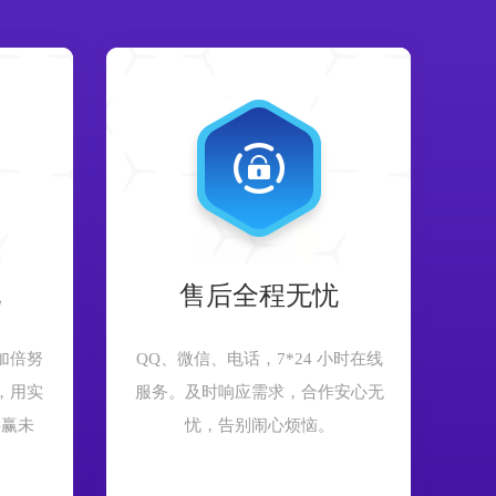
现
售后全程无忧
加倍努
QQ、微信、电话，7*24 小时在线
，用实
服务。及时响应需求，合作安心无
共赢未
忧，告别闹心烦恼。