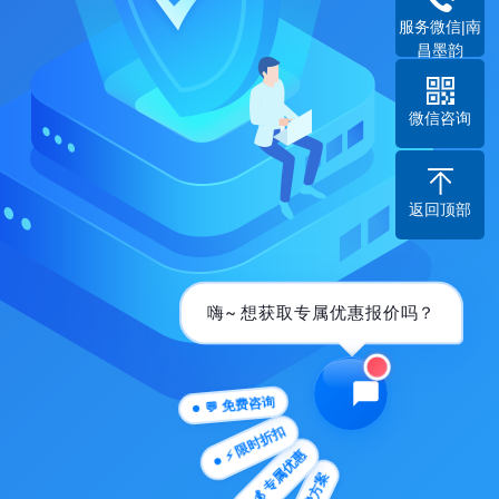
服务微信|南
昌墨韵
微信咨询
返回顶部
嗨~ 想获取专属优惠报价吗？
💬 免费咨询
⚡ 限时折扣
💰 专属优惠