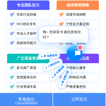
专业团队实力
精准营销策略
🔍 SEO优化
🎬 短视频
丰富行业经验
深度市场洞察
📍 GEO推广
⭐️ 精准客资
SEO优化专长
个性化方案定制
嗨~ 想获取专属优惠报价
📢 信息流
✏️ 其他
专业人才操作
精准定位受众
吗？
高效协作能力
数据驱动优化
咨询内容
💬 免费咨询
广泛渠道资源
卓越服务品质
⚡ 限时折扣
💰 专属优惠
多元推广渠道
全程贴心服务
🎁 免费方案
获取最低报价
优质媒体合作
及时响应沟通
行业资源丰富
严格质量把控
精准渠道选择
持续跟踪改进
客服微信
立即留言
clmin888888