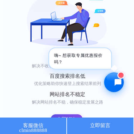
🔍 SEO优化
🎬 短视频
📍 GEO推广
⭐️ 精准客资
📢 信息流
✏️ 其他
咨询内容
嗨~ 想获取专属优惠报价
网站不收录
吗？
解决不收录难题，轻松吸引自然访问者
百度搜索排名低
优化策略助你快速登上搜索结果前列
获取最低报价
网站排名不稳定
解决网站排名不稳，确保稳定发展之路
立即解决
客服微信
立即留言
clmin888888