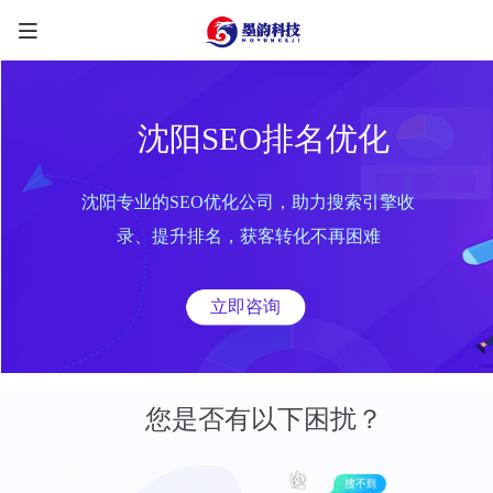
沈阳SEO排名优化
沈阳专业的SEO优化公司，助力搜索引擎收
限时优惠咨询中
录、提升排名，获客转化不再困难
您的称呼
*
立即咨询
联系方式
*
手机号
微信
QQ
TG
您是否有以下困扰？
需求类型
*