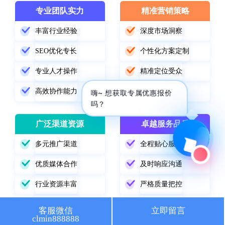
专业团队实力
精准营销策略
🔍 SEO优化
🎬 短视频
丰富行业经验
深度市场洞察
📍 GEO推广
⭐️ 精准客资
SEO优化专长
个性化方案定制
📢 信息流
✏️ 其他
专业人才操作
精准定位受众
高效协作能力
数据驱动优化
咨询内容
嗨~ 想获取专属优惠报价
吗？
广泛渠道资源
卓越服务品质
多元推广渠道
全程贴心服务
获取最低报价
优质媒体合作
及时响应沟通
行业资源丰富
严格质量把控
精准渠道选择
持续跟踪改进
客服微信
立即留言
clmin888888