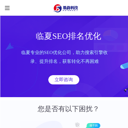
临夏SEO排名优化
临夏专业的SEO优化公司，助力搜索引擎收
限时优惠咨询中
录、提升排名，获客转化不再困难
您的称呼
*
立即咨询
联系方式
*
手机号
微信
QQ
TG
您是否有以下困扰？
需求类型
*