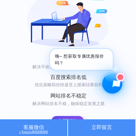
🔍 SEO优化
🎬 短视频
📍 GEO推广
⭐️ 精准客资
📢 信息流
✏️ 其他
咨询内容
嗨~ 想获取专属优惠报价
网站不收录
吗？
解决不收录难题，轻松吸引自然访问者
百度搜索排名低
优化策略助你快速登上搜索结果前列
获取最低报价
网站排名不稳定
解决网站排名不稳，确保稳定发展之路
立即解决
客服微信
立即留言
clmin888888