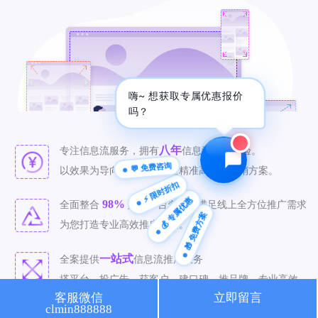
🔍 SEO优化
🎬 短视频
📍 GEO推广
⭐️ 精准客资
嗨~ 想获取专属优惠报价
📢 信息流
✏️ 其他
吗？
咨询内容
八年
专注信息流服务，拥有
信息流推广经验。
💬 免费咨询
以效果为导向，为客户打造精准高效的营销方案。
⚡ 限时折扣
💰 专属优惠
98%
全面整合
媒体平台资源，满足线上全方位推广需求
🎁 免费方案
获取最低报价
为您打造专业高效推广方案。
一站式
全案提供
信息流推广服务
搭平台、投广告、获客户、建口碑、推品牌，专业高效。
客服微信
立即留言
clmin888888
精准
致力于
信息流推广，有效投放