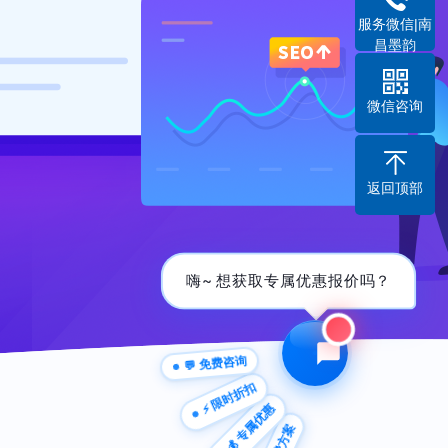
服务微信|南
昌墨韵
微信咨询
返回顶部
嗨~ 想获取专属优惠报价吗？
💬 免费咨询
⚡ 限时折扣
💰 专属优惠