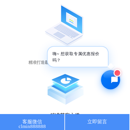
🔍 SEO优化
🎬 短视频
📍 GEO推广
⭐️ 精准客资
📢 信息流
✏️ 其他
短视频强曝光
咨询内容
嗨~ 想获取专属优惠报价
吗？
精准打造霸屏矩阵，提升排名引流量暴增
获取最低报价
精准获客之道
客服微信
立即留言
clmin888888
人工智能大数据，获取意向客户秘籍