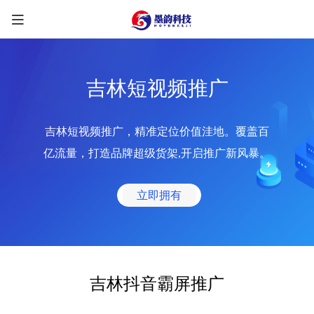
吉林短视频推广
吉林短视频推广，精准定位价值洼地。覆盖百
限时优惠咨询中
亿流量，打造品牌超级货架,开启推广新风暴。
您的称呼
*
立即拥有
联系方式
*
手机号
微信
QQ
TG
吉林抖音霸屏推广
需求类型
*