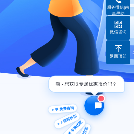
服务微信|南
昌墨韵
微信咨询
返回顶部
嗨~ 想获取专属优惠报价吗？
💬 免费咨询
⚡ 限时折扣
💰 专属优惠