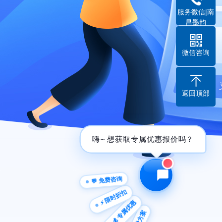
服务微信|南
昌墨韵
微信咨询
返回顶部
嗨~ 想获取专属优惠报|
💬 免费咨询
⚡ 限时折扣
💰 专属优惠