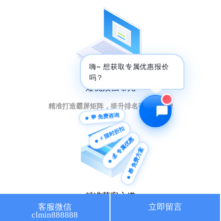
🔍 SEO优化
🎬 短视频
📍 GEO推广
⭐️ 精准客资
嗨~ 想获取专属优惠报价
📢 信息流
✏️ 其他
吗？
短视频强曝光
咨询内容
精准打造霸屏矩阵，提升排名引流量暴增
💬 免费咨询
⚡ 限时折扣
💰 专属优惠
🎁 免费方案
获取最低报价
精准获客之道
客服微信
立即留言
clmin888888
人工智能大数据，获取意向客户秘籍