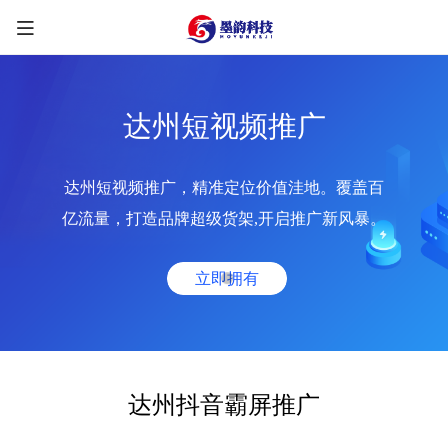
达州短视频推广
达州短视频推广，精准定位价值洼地。覆盖百
限时优惠咨询中
亿流量，打造品牌超级货架,开启推广新风暴。
您的称呼
*
立即拥有
联系方式
*
手机号
微信
QQ
TG
达州抖音霸屏推广
需求类型
*