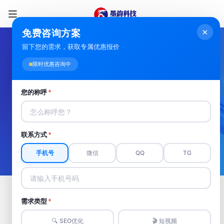
×
免费咨询方案
留下您的需求，获取专属优惠报价
赣州短视频推广
限时优惠咨询中
您的称呼
*
赣州短视频推广，精准定位价值洼地。覆盖百
亿流量，打造品牌超级货架,开启推广新风暴。
联系方式
*
立即拥有
手机号
微信
QQ
TG
赣州抖音霸屏推广
需求类型
*
🔍 SEO优化
🎬 短视频