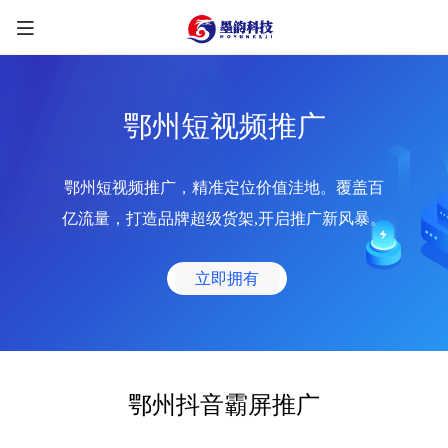
鄂州短视频推广
鄂州短视频推广，精准定位价值洼地。覆盖百
限时优惠咨询中
亿流量，打造品牌超级货架,开启推广新风暴。
您的称呼
*
立即拥有
联系方式
*
手机号
微信
QQ
TG
鄂州抖音霸屏推广
需求类型
*