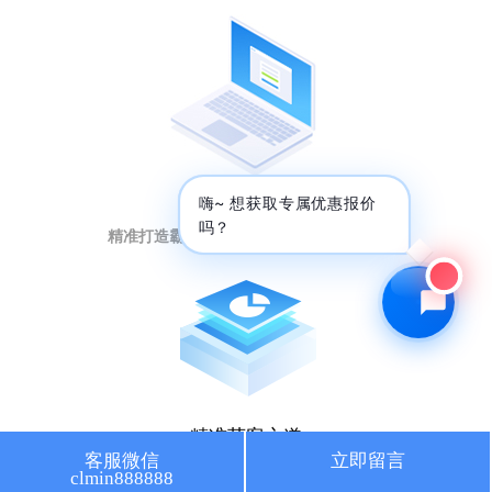
🔍 SEO优化
🎬 短视频
📍 GEO推广
⭐️ 精准客资
📢 信息流
✏️ 其他
短视频强曝光
咨询内容
嗨~ 想获取专属优惠报价
吗？
精准打造霸屏矩阵，提升排名引流量暴增
获取最低报价
精准获客之道
客服微信
立即留言
clmin888888
人工智能大数据，获取意向客户秘籍