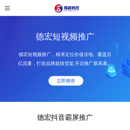
德宏短视频推广
德宏短视频推广，精准定位价值洼地。覆盖百
限时优惠咨询中
亿流量，打造品牌超级货架,开启推广新风暴。
您的称呼
*
立即拥有
联系方式
*
手机号
微信
QQ
TG
德宏抖音霸屏推广
需求类型
*