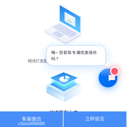
🔍 SEO优化
🎬 短视频
📍 GEO推广
⭐️ 精准客资
📢 信息流
✏️ 其他
短视频强曝光
咨询内容
嗨~ 想获取专属优惠报价
吗？
精准打造霸屏矩阵，提升排名引流量暴增
获取最低报价
精准获客之道
客服微信
立即留言
clmin888888
人工智能大数据，获取意向客户秘籍